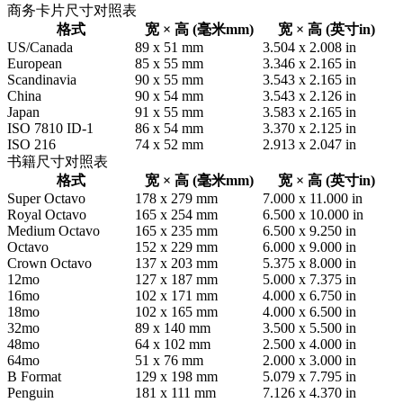
商务卡片尺寸对照表
格式
宽 × 高 (毫米mm)
宽 × 高 (英寸in)
US/Canada
89 x 51 mm
3.504 x 2.008 in
European
85 x 55 mm
3.346 x 2.165 in
Scandinavia
90 x 55 mm
3.543 x 2.165 in
China
90 x 54 mm
3.543 x 2.126 in
Japan
91 x 55 mm
3.583 x 2.165 in
ISO 7810 ID-1
86 x 54 mm
3.370 x 2.125 in
ISO 216
74 x 52 mm
2.913 x 2.047 in
书籍尺寸对照表
格式
宽 × 高 (毫米mm)
宽 × 高 (英寸in)
Super Octavo
178 x 279 mm
7.000 x 11.000 in
Royal Octavo
165 x 254 mm
6.500 x 10.000 in
Medium Octavo
165 x 235 mm
6.500 x 9.250 in
Octavo
152 x 229 mm
6.000 x 9.000 in
Crown Octavo
137 x 203 mm
5.375 x 8.000 in
12mo
127 x 187 mm
5.000 x 7.375 in
16mo
102 x 171 mm
4.000 x 6.750 in
18mo
102 x 165 mm
4.000 x 6.500 in
32mo
89 x 140 mm
3.500 x 5.500 in
48mo
64 x 102 mm
2.500 x 4.000 in
64mo
51 x 76 mm
2.000 x 3.000 in
B Format
129 x 198 mm
5.079 x 7.795 in
Penguin
181 x 111 mm
7.126 x 4.370 in