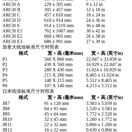
ARCH A
229 x 305 mm
9 x 12 in
ARCH B
305 x 457 mm
12 x 18 in
ARCH C
457 x 610 mm
18 x 24 in
ARCH D
610 x 914 mm
24 x 36 in
ARCH E
914 x 1219 mm
36 x 48 in
ARCH E1
762 x 1067 mm
30 x 42 in
ARCH E2
660 x 965 mm
26 x 38 in
ARCH E3
686 x 991 mm
27 x 39 in
加拿大纸张标准尺寸对照表
格式
宽 × 高 (毫米mm)
宽 × 高 (英寸in)
P1
560 X 860 mm
22.047 x 33.858 in
P2
430 X 560 mm
16.929 x 22.047 in
P3
280 X 430 mm
11.024 x 16.929 in
P4
215 X 280 mm
8.465 x 11.024 in
P5
140 X 215 mm
5.512 x 8.465 in
P6
107 X 140 mm
4.213 x 5.512 in
日本纸张标准尺寸对照表
格式
宽 × 高 (毫米mm)
宽 × 高 (英寸in)
JB7
91 x 128 mm
3.583 x 5.039 in
JB8
64 x 91 mm
2.520 x 3.583 in
JB9
45 x 64 mm
1.772 x 2.520 in
JB10
32 x 45 mm
1.260 x 1.772 in
JB11
22 x 32 mm
0.866 x 1.260 in
JB12
16 x 22 mm
0.630 x 0.866 in