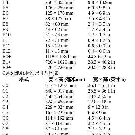
B4
250 × 353 mm
9.8 × 13.9 in
B5
176 × 250 mm
6.9 × 9.8 in
B6
125 × 176 mm
4.9 × 6.9 in
B7
88 × 125 mm
3.5 × 4.9 in
B8
62 × 88 mm
2.4 × 3.5 in
B9
44 × 62 mm
1.7 × 2.4 in
B10
31 × 44 mm
1.2 × 1.7 in
B11
22 × 31 mm
0.9 × 1.2 in
B12
15 × 22 mm
0.6 × 0.9 in
B13
11 × 15 mm
0.4 × 0.6 in
B0+
1118 × 1580 mm
44 × 62.2 in
B1+
720 × 1020 mm
28.3 × 40.2 in
B2+
520 × 720 mm
20.5 × 28.3 in
C系列纸张标准尺寸对照表
格式
宽 × 高 (毫米mm)
宽 × 高 (英寸in)
C0
917 × 1297 mm
36.1 × 51.1 in
C1
648 × 917 mm
25.5 × 36.1 in
C2
458 × 648 mm
18 × 25.5 in
C3
324 × 458 mm
12.8 × 18 in
C4
229 × 324 mm
9 × 12.8 in
C5
162 × 229 mm
6.4 × 9 in
C6
114 × 162 mm
4.5 × 6.4 in
C7
81 × 114 mm
3.2 × 4.5 in
C8
57 × 81 mm
2.2 × 3.2 in
C9
40 × 57 mm
1.6 × 2.2 in