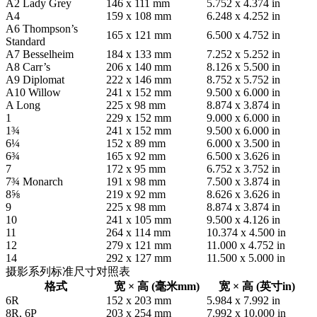
A2 Lady Grey
146 x 111 mm
5.752 x 4.374 in
A4
159 x 108 mm
6.248 x 4.252 in
A6 Thompson’s
165 x 121 mm
6.500 x 4.752 in
Standard
A7 Besselheim
184 x 133 mm
7.252 x 5.252 in
A8 Carr’s
206 x 140 mm
8.126 x 5.500 in
A9 Diplomat
222 x 146 mm
8.752 x 5.752 in
A10 Willow
241 x 152 mm
9.500 x 6.000 in
A Long
225 x 98 mm
8.874 x 3.874 in
1
229 x 152 mm
9.000 x 6.000 in
1¾
241 x 152 mm
9.500 x 6.000 in
6¼
152 x 89 mm
6.000 x 3.500 in
6¾
165 x 92 mm
6.500 x 3.626 in
7
172 x 95 mm
6.752 x 3.752 in
7¾ Monarch
191 x 98 mm
7.500 x 3.874 in
8⅝
219 x 92 mm
8.626 x 3.626 in
9
225 x 98 mm
8.874 x 3.874 in
10
241 x 105 mm
9.500 x 4.126 in
11
264 x 114 mm
10.374 x 4.500 in
12
279 x 121 mm
11.000 x 4.752 in
14
292 x 127 mm
11.500 x 5.000 in
摄影系列标准尺寸对照表
格式
宽 × 高 (毫米mm)
宽 × 高 (英寸in)
6R
152 x 203 mm
5.984 x 7.992 in
8R, 6P
203 x 254 mm
7.992 x 10.000 in