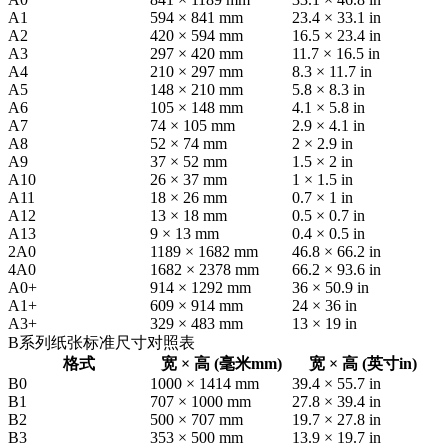
A1
594 × 841 mm
23.4 × 33.1 in
A2
420 × 594 mm
16.5 × 23.4 in
A3
297 × 420 mm
11.7 × 16.5 in
A4
210 × 297 mm
8.3 × 11.7 in
A5
148 × 210 mm
5.8 × 8.3 in
A6
105 × 148 mm
4.1 × 5.8 in
A7
74 × 105 mm
2.9 × 4.1 in
A8
52 × 74 mm
2 × 2.9 in
A9
37 × 52 mm
1.5 × 2 in
A10
26 × 37 mm
1 × 1.5 in
A11
18 × 26 mm
0.7 × 1 in
A12
13 × 18 mm
0.5 × 0.7 in
A13
9 × 13 mm
0.4 × 0.5 in
2A0
1189 × 1682 mm
46.8 × 66.2 in
4A0
1682 × 2378 mm
66.2 × 93.6 in
A0+
914 × 1292 mm
36 × 50.9 in
A1+
609 × 914 mm
24 × 36 in
A3+
329 × 483 mm
13 × 19 in
B系列纸张标准尺寸对照表
格式
宽 × 高 (毫米mm)
宽 × 高 (英寸in)
B0
1000 × 1414 mm
39.4 × 55.7 in
B1
707 × 1000 mm
27.8 × 39.4 in
B2
500 × 707 mm
19.7 × 27.8 in
B3
353 × 500 mm
13.9 × 19.7 in