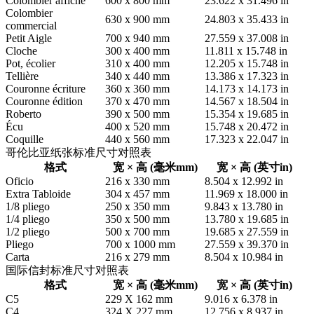
Colombier affiche
600 x 800 mm
23.622 x 31.496 in
Colombier
630 x 900 mm
24.803 x 35.433 in
commercial
Petit Aigle
700 x 940 mm
27.559 x 37.008 in
Cloche
300 x 400 mm
11.811 x 15.748 in
Pot, écolier
310 x 400 mm
12.205 x 15.748 in
Tellière
340 x 440 mm
13.386 x 17.323 in
Couronne écriture
360 x 360 mm
14.173 x 14.173 in
Couronne édition
370 x 470 mm
14.567 x 18.504 in
Roberto
390 x 500 mm
15.354 x 19.685 in
Écu
400 x 520 mm
15.748 x 20.472 in
Coquille
440 x 560 mm
17.323 x 22.047 in
哥伦比亚纸张标准尺寸对照表
格式
宽 × 高 (毫米mm)
宽 × 高 (英寸in)
Oficio
216 x 330 mm
8.504 x 12.992 in
Extra Tabloide
304 x 457 mm
11.969 x 18.000 in
1/8 pliego
250 x 350 mm
9.843 x 13.780 in
1/4 pliego
350 x 500 mm
13.780 x 19.685 in
1/2 pliego
500 x 700 mm
19.685 x 27.559 in
Pliego
700 x 1000 mm
27.559 x 39.370 in
Carta
216 x 279 mm
8.504 x 10.984 in
国际信封标准尺寸对照表
格式
宽 × 高 (毫米mm)
宽 × 高 (英寸in)
C5
229 X 162 mm
9.016 x 6.378 in
C4
324 X 227 mm
12.756 x 8.937 in