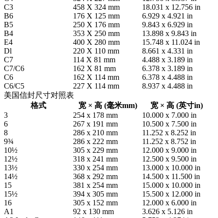
C3
458 X 324 mm
18.031 x 12.756 in
B6
176 X 125 mm
6.929 x 4.921 in
B5
250 X 176 mm
9.843 x 6.929 in
B4
353 X 250 mm
13.898 x 9.843 in
E4
400 X 280 mm
15.748 x 11.024 in
Dl
220 X 110 mm
8.661 x 4.331 in
C7
114 X 81 mm
4.488 x 3.189 in
C7/C6
162 X 81 mm
6.378 x 3.189 in
C6
162 X 114 mm
6.378 x 4.488 in
C6/C5
227 X 114 mm
8.937 x 4.488 in
美国信封尺寸对照表
格式
宽 × 高 (毫米mm)
宽 × 高 (英寸in)
3
254 x 178 mm
10.000 x 7.000 in
6
267 x 191 mm
10.500 x 7.500 in
8
286 x 210 mm
11.252 x 8.252 in
9¾
286 x 222 mm
11.252 x 8.752 in
10½
305 x 229 mm
12.000 x 9.000 in
12½
318 x 241 mm
12.500 x 9.500 in
13½
330 x 254 mm
13.000 x 10.000 in
14½
368 x 292 mm
14.500 x 11.500 in
15
381 x 254 mm
15.000 x 10.000 in
15½
394 x 305 mm
15.500 x 12.000 in
16
305 x 152 mm
12.000 x 6.000 in
A1
92 x 130 mm
3.626 x 5.126 in