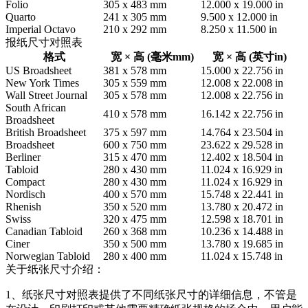
Folio
305 x 483 mm
12.000 x 19.000 in
Quarto
241 x 305 mm
9.500 x 12.000 in
Imperial Octavo
210 x 292 mm
8.250 x 11.500 in
报纸尺寸对照表
格式
宽 × 高 (毫米mm)
宽 × 高 (英寸in)
US Broadsheet
381 x 578 mm
15.000 x 22.756 in
New York Times
305 x 559 mm
12.008 x 22.008 in
Wall Street Journal
305 x 578 mm
12.008 x 22.756 in
South African
410 x 578 mm
16.142 x 22.756 in
Broadsheet
British Broadsheet
375 x 597 mm
14.764 x 23.504 in
Broadsheet
600 x 750 mm
23.622 x 29.528 in
Berliner
315 x 470 mm
12.402 x 18.504 in
Tabloid
280 x 430 mm
11.024 x 16.929 in
Compact
280 x 430 mm
11.024 x 16.929 in
Nordisch
400 x 570 mm
15.748 x 22.441 in
Rhenish
350 x 520 mm
13.780 x 20.472 in
Swiss
320 x 475 mm
12.598 x 18.701 in
Canadian Tabloid
260 x 368 mm
10.236 x 14.488 in
Ciner
350 x 500 mm
13.780 x 19.685 in
Norwegian Tabloid
280 x 400 mm
11.024 x 15.748 in
关于纸张尺寸介绍：
1、纸张尺寸对照表提供了不同纸张尺寸的详细信息，不管是