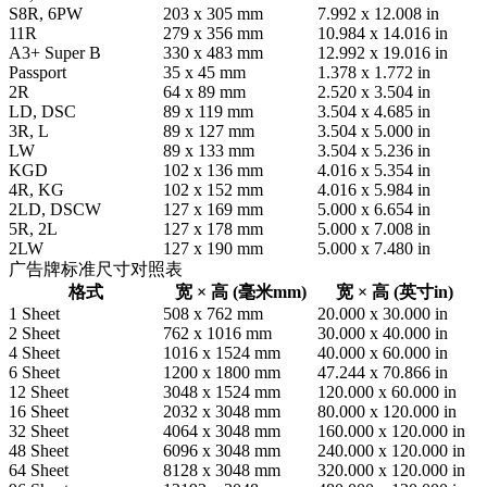
S8R, 6PW
203 x 305 mm
7.992 x 12.008 in
11R
279 x 356 mm
10.984 x 14.016 in
A3+ Super B
330 x 483 mm
12.992 x 19.016 in
Passport
35 x 45 mm
1.378 x 1.772 in
2R
64 x 89 mm
2.520 x 3.504 in
LD, DSC
89 x 119 mm
3.504 x 4.685 in
3R, L
89 x 127 mm
3.504 x 5.000 in
LW
89 x 133 mm
3.504 x 5.236 in
KGD
102 x 136 mm
4.016 x 5.354 in
4R, KG
102 x 152 mm
4.016 x 5.984 in
2LD, DSCW
127 x 169 mm
5.000 x 6.654 in
5R, 2L
127 x 178 mm
5.000 x 7.008 in
2LW
127 x 190 mm
5.000 x 7.480 in
广告牌标准尺寸对照表
格式
宽 × 高 (毫米mm)
宽 × 高 (英寸in)
1 Sheet
508 x 762 mm
20.000 x 30.000 in
2 Sheet
762 x 1016 mm
30.000 x 40.000 in
4 Sheet
1016 x 1524 mm
40.000 x 60.000 in
6 Sheet
1200 x 1800 mm
47.244 x 70.866 in
12 Sheet
3048 x 1524 mm
120.000 x 60.000 in
16 Sheet
2032 x 3048 mm
80.000 x 120.000 in
32 Sheet
4064 x 3048 mm
160.000 x 120.000 in
48 Sheet
6096 x 3048 mm
240.000 x 120.000 in
64 Sheet
8128 x 3048 mm
320.000 x 120.000 in