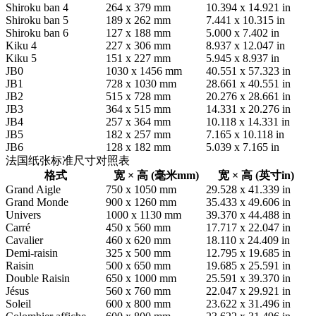
Shiroku ban 4
264 x 379 mm
10.394 x 14.921 in
Shiroku ban 5
189 x 262 mm
7.441 x 10.315 in
Shiroku ban 6
127 x 188 mm
5.000 x 7.402 in
Kiku 4
227 x 306 mm
8.937 x 12.047 in
Kiku 5
151 x 227 mm
5.945 x 8.937 in
JB0
1030 x 1456 mm
40.551 x 57.323 in
JB1
728 x 1030 mm
28.661 x 40.551 in
JB2
515 x 728 mm
20.276 x 28.661 in
JB3
364 x 515 mm
14.331 x 20.276 in
JB4
257 x 364 mm
10.118 x 14.331 in
JB5
182 x 257 mm
7.165 x 10.118 in
JB6
128 x 182 mm
5.039 x 7.165 in
法国纸张标准尺寸对照表
格式
宽 × 高 (毫米mm)
宽 × 高 (英寸in)
Grand Aigle
750 x 1050 mm
29.528 x 41.339 in
Grand Monde
900 x 1260 mm
35.433 x 49.606 in
Univers
1000 x 1130 mm
39.370 x 44.488 in
Carré
450 x 560 mm
17.717 x 22.047 in
Cavalier
460 x 620 mm
18.110 x 24.409 in
Demi-raisin
325 x 500 mm
12.795 x 19.685 in
Raisin
500 x 650 mm
19.685 x 25.591 in
Double Raisin
650 x 1000 mm
25.591 x 39.370 in
Jésus
560 x 760 mm
22.047 x 29.921 in
Soleil
600 x 800 mm
23.622 x 31.496 in