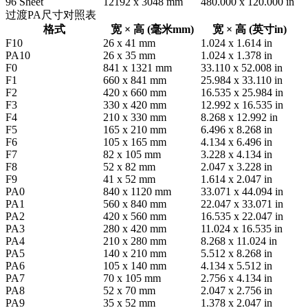
96 Sheet
12192 x 3048 mm
480.000 x 120.000 in
过渡PA尺寸对照表
格式
宽 × 高 (毫米mm)
宽 × 高 (英寸in)
F10
26 x 41 mm
1.024 x 1.614 in
PA10
26 x 35 mm
1.024 x 1.378 in
F0
841 x 1321 mm
33.110 x 52.008 in
F1
660 x 841 mm
25.984 x 33.110 in
F2
420 x 660 mm
16.535 x 25.984 in
F3
330 x 420 mm
12.992 x 16.535 in
F4
210 x 330 mm
8.268 x 12.992 in
F5
165 x 210 mm
6.496 x 8.268 in
F6
105 x 165 mm
4.134 x 6.496 in
F7
82 x 105 mm
3.228 x 4.134 in
F8
52 x 82 mm
2.047 x 3.228 in
F9
41 x 52 mm
1.614 x 2.047 in
PA0
840 x 1120 mm
33.071 x 44.094 in
PA1
560 x 840 mm
22.047 x 33.071 in
PA2
420 x 560 mm
16.535 x 22.047 in
PA3
280 x 420 mm
11.024 x 16.535 in
PA4
210 x 280 mm
8.268 x 11.024 in
PA5
140 x 210 mm
5.512 x 8.268 in
PA6
105 x 140 mm
4.134 x 5.512 in
PA7
70 x 105 mm
2.756 x 4.134 in
PA8
52 x 70 mm
2.047 x 2.756 in
PA9
35 x 52 mm
1.378 x 2.047 in