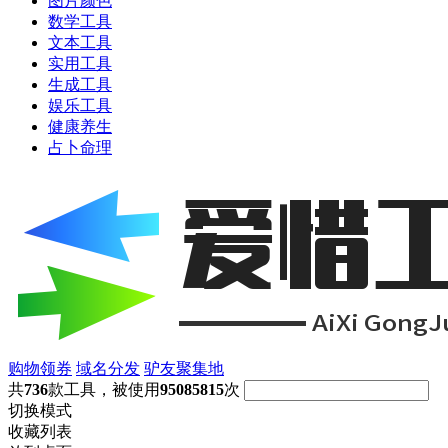
图片颜色
数学工具
文本工具
实用工具
生成工具
娱乐工具
健康养生
占卜命理
购物领券
域名分发
驴友聚集地
共
736
款工具，被使用
95085815
次
切换模式
收藏列表